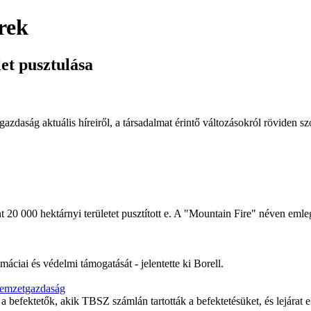
írek
let pusztulása
gazdaság aktuális híreiről, a társadalmat érintő változásokról röviden s
 20 000 hektárnyi területet pusztított e. A "Mountain Fire" néven emle
áciai és védelmi támogatását - jelentette ki Borell.
emzetgazdaság
a befektetők, akik TBSZ számlán tartották a befektetésüket, és lejárat 