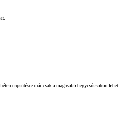
at.
.
vő héten napsütésre már csak a magasabb hegycsúcsokon lehet