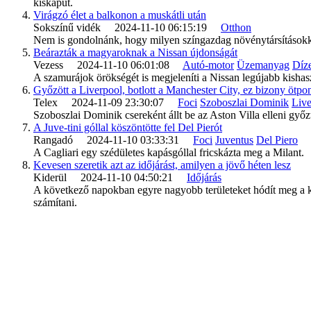
kiskaput.
Virágzó élet a balkonon a muskátli után
Sokszínű vidék 2024-11-10 06:15:19
Otthon
Nem is gondolnánk, hogy milyen színgazdag növénytársításokkal 
Beárazták a magyaroknak a Nissan újdonságát
Vezess 2024-11-10 06:01:08
Autó-motor
Üzemanyag
Díz
A szamurájok örökségét is megjeleníti a Nissan legújabb kisha
Győzött a Liverpool, botlott a Manchester City, ez bizony ötpon
Telex 2024-11-09 23:30:07
Foci
Szoboszlai Dominik
Live
Szoboszlai Dominik csereként állt be az Aston Villa elleni győ
A Juve-tini góllal köszöntötte fel Del Pierót
Rangadó 2024-11-10 03:33:31
Foci
Juventus
Del Piero
A Cagliari egy szédületes kapásgóllal fricskázta meg a Milant.
Kevesen szeretik azt az időjárást, amilyen a jövő héten lesz
Kiderül 2024-11-10 04:50:21
Időjárás
A következő napokban egyre nagyobb területeket hódít meg a kö
számítani.