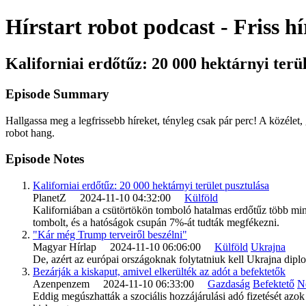
Hírstart robot podcast - Friss h
Kaliforniai erdőtűz: 20 000 hektárnyi terü
Episode Summary
Hallgassa meg a legfrissebb híreket, tényleg csak pár perc! A közélet, 
robot hang.
Episode Notes
Kaliforniai erdőtűz: 20 000 hektárnyi terület pusztulása
PlanetZ 2024-11-10 04:32:00
Külföld
Kaliforniában a csütörtökön tomboló hatalmas erdőtűz több mint
tombolt, és a hatóságok csupán 7%-át tudták megfékezni.
"Kár még Trump terveiről beszélni"
Magyar Hírlap 2024-11-10 06:06:00
Külföld
Ukrajna
De, azért az európai országoknak folytatniuk kell Ukrajna diplom
Bezárják a kiskaput, amivel elkerülték az adót a befektetők
Azenpenzem 2024-11-10 06:33:00
Gazdaság
Befektető
N
Eddig megúszhatták a szociális hozzájárulási adó fizetését azok 