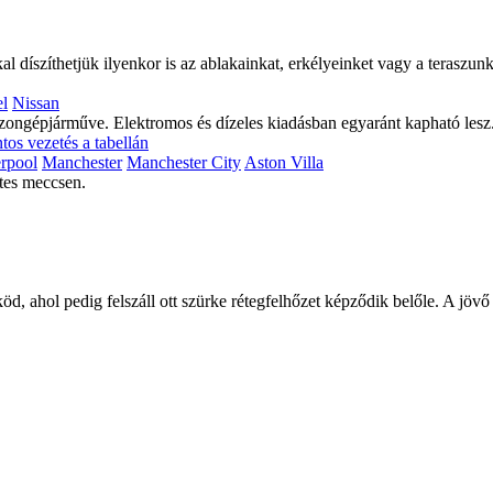
díszíthetjük ilyenkor is az ablakainkat, erkélyeinket vagy a teraszunk
el
Nissan
szongépjárműve. Elektromos és dízeles kiadásban egyaránt kapható lesz
tos vezetés a tabellán
rpool
Manchester
Manchester City
Aston Villa
ztes meccsen.
d, ahol pedig felszáll ott szürke rétegfelhőzet képződik belőle. A jö