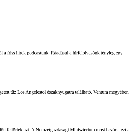
zól a friss hírek podcastunk. Ráadásul a hírfelolvasónk tényleg egy
getett tűz Los Angelestől északnyugatra található, Ventura megyében
előtt feltörték azt. A Nemzetgazdasági Minisztérium most bezárja ezt a